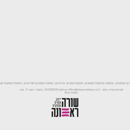
נים ומופעים, עוסקת בהזמנת מופעים, הזמנת אמנים, אירועים, הזמנת מופעים לאירועים, הזמנת הופעות ושי
לפרטים ומידע נוסף :
office@shura-rishona.co.il
ובטלפון 03-6535343, כתובת: הצבר 9 אזור.
Azor Israel