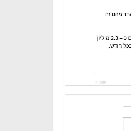
אחד מהם זה 
5.   נכון למאי 2022, אסף אבידן הוא הישראלי השלישי המושמע ביותר בספוטיפיי עם כ – 2.3 מיליון 
כל חודש. 