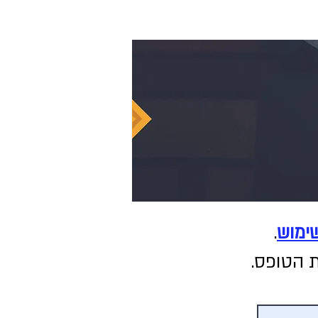
ימוש
.
ת הטופס.